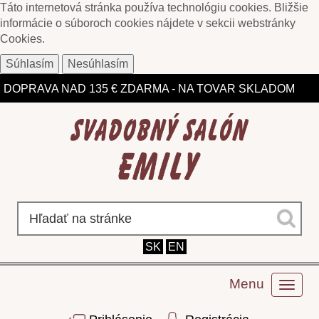
Táto internetová stránka používa technológiu cookies. Bližšie
informácie o súboroch cookies nájdete v sekcii webstránky
Cookies
.
Súhlasím
Nesúhlasím
ZĽAVY DO 75% NA VYBRANÉ MODELY
DOPRAVA NAD 135 € ZDARMA - NA TOVAR SKLADOM
SK
EN
Menu
Toggl
naviga