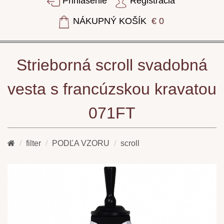
Prihlásenie
Registrácia
NÁKUPNÝ KOŠÍK
€ 0
Strieborná scroll svadobná
vesta s francúzskou kravatou
071FT
filter
PODĽA VZORU
scroll