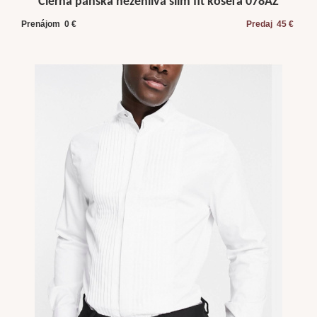
Čierna pánska nežehlivá slim fit košeľa 078AZ
Prenájom 0 €
Predaj 45 €