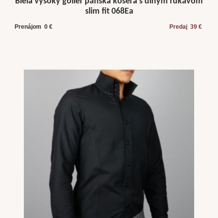
Biela vysoký golier pánska košeľa s dlhým rukávom
slim fit 068Ea
Prenájom 0 €
Predaj 39 €