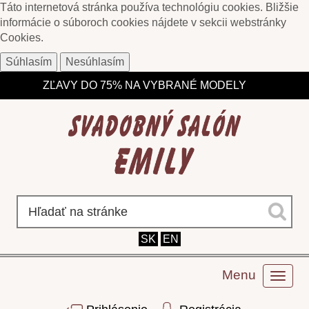
Táto internetová stránka používa technológiu cookies. Bližšie
informácie o súboroch cookies nájdete v sekcii webstránky
Cookies
.
Súhlasím
Nesúhlasím
ZĽAVY DO 75% NA VYBRANÉ MODELY
DOPRAVA NAD 135 € ZDARMA - NA TOVAR SKLADOM
SK
EN
Menu
Toggl
naviga