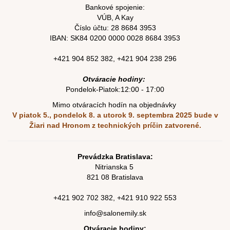
Bankové spojenie:
VÚB, A Kay
Číslo účtu:
28 8684 3953
IBAN: SK84
0200 0000 0028 8684
3953
+421 904 852 382
,
+421 904 238 296
Otváracie hodiny:
Pondelok-Piatok:12:00 - 17:00
Mimo otváracích hodín na objednávky
V piatok 5., pondelok 8. a utorok 9. septembra 2025
bude v
Žiari nad Hronom z technických príčin zatvorené.
Prevádzka Bratislava:
Nitrianska 5
821 08 Bratislava
+421
902 702 382
,
+421
910 922 553
info@salonemily.sk
Otváracie hodiny: