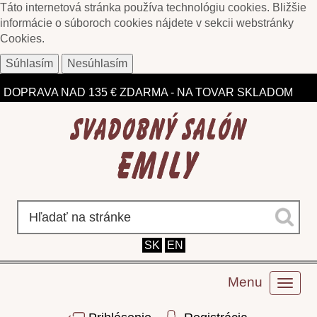
Táto internetová stránka používa technológiu cookies. Bližšie
informácie o súboroch cookies nájdete v sekcii webstránky
Cookies
.
Súhlasím
Nesúhlasím
ZĽAVY DO 75% NA VYBRANÉ MODELY
DOPRAVA NAD 135 € ZDARMA - NA TOVAR SKLADOM
SK
EN
Menu
Toggl
naviga