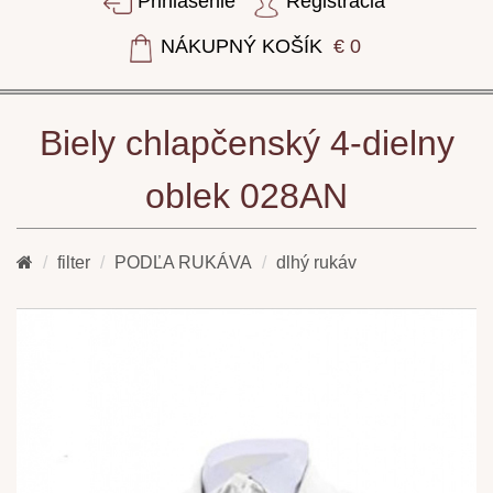
Prihlásenie
Registrácia
NÁKUPNÝ KOŠÍK
€ 0
Biely chlapčenský 4-dielny
oblek 028AN
filter
PODĽA RUKÁVA
dlhý rukáv