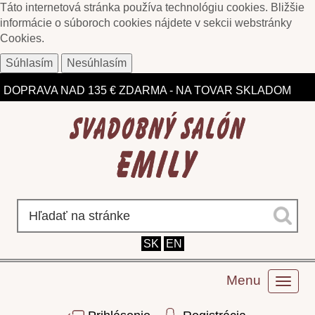
Táto internetová stránka používa technológiu cookies. Bližšie
informácie o súboroch cookies nájdete v sekcii webstránky
Cookies
.
Súhlasím
Nesúhlasím
ZĽAVY DO 75% NA VYBRANÉ MODELY
DOPRAVA NAD 135 € ZDARMA - NA TOVAR SKLADOM
SK
EN
Menu
Toggl
naviga