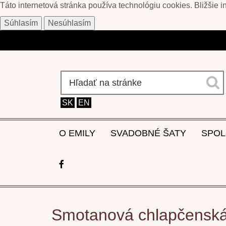
Táto internetová stránka používa technológiu cookies. Bližšie 
Súhlasím
Nesúhlasím
SK
EN
O EMILY
SVADOBNÉ ŠATY
SPOL
Smotanová chlapčenská 3