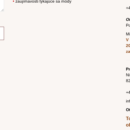
•
zaujímavosti týkajúce sa módy
+
O
Po
Mi
V 
2
z
Pr
Ni
82
+
in
O
T
o