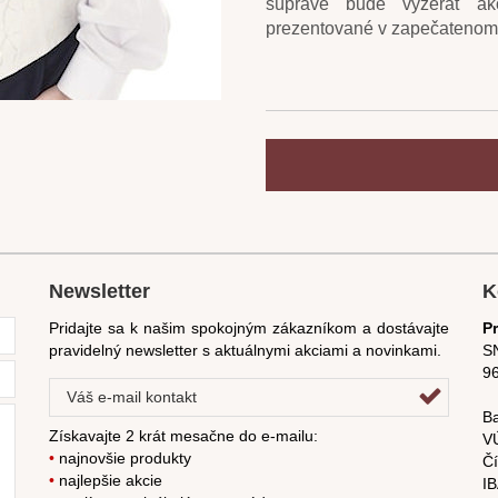
súprave bude vyzerať a
prezentované v zapečatenom
Newsletter
K
Pridajte sa k našim spokojným zákazníkom a dostávajte
P
pravidelný newsletter s aktuálnymi akciami a novinkami.
SN
9
Ba
Získavajte 2 krát mesačne do e-mailu:
V
•
najnovšie produkty
Čí
•
najlepšie akcie
I