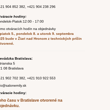
421 904 852 382
,
+421 904 238 296
tváracie hodiny:
ndelok-Piatok:12:00 - 17:00
mo otváracích hodín na objednávky
piatok 5., pondelok 8. a utorok 9. septembra
025
bude v Žiari nad Hronom z technických príčin
atvorené.
evádzka Bratislava:
trianska 5
1 08 Bratislava
421
902 702 382
,
+421
910 922 553
fo@salonemily.sk
tváracie hodiny:
oho času v Bratislave otvorené na
bjednávku.