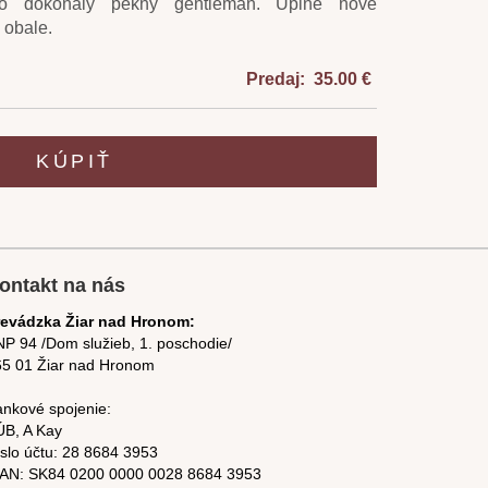
ko dokonalý pekný gentleman. Úplne nové
 obale.
Predaj: 35.00 €
KÚPIŤ
ontakt na nás
revádzka Žiar nad Hronom:
P 94 /Dom služieb, 1. poschodie/
65 01 Žiar nad Hronom
nkové spojenie:
ÚB, A Kay
slo účtu:
28 8684 3953
BAN: SK84
0200 0000 0028 8684
3953