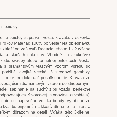
paisley
lna paisley súprava - vesta, kravata, vreckovka
14 rokov Materiál: 100% polyester Na objednávku
 záleží od veľkosti) Dodacia lehota: 1 - 2 týždne
atá a starších chlapcov. Vhodné na akúkoľvek
krstu, svadby alebo formálnej príležitosti. Vesta:
esta s diamantovým vlastným vzorom vpredu so
 podšitá, dvojité vrecká, 3 stredové gombíky,
a chrbte pre dokonalé prispôsobenie. Kravata: zo
dpovedajúcim diamantovým vzorom so striebornými
ede, zapínanie na suchý zips vzadu, perfektne
dpovedajúca štvorcovej slonovine (sivobiela),
tnenie do náprsného vrecka bundy. Vyrobené zo
 kvalitu, príjemnú mäkkosť. Strihané na mieru a
eľkým dôrazom na detail. Vďaka tejto 3-dielnej