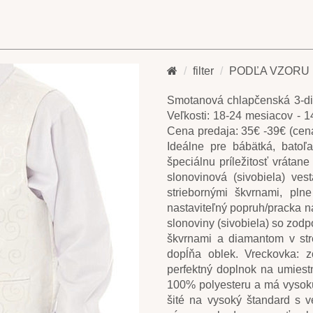
filter
PODĽA VZORU
Smotanová chlapčenská 3-die
Veľkosti: 18-24 mesiacov - 
Cena predaja: 35€ -39€ (cena
Ideálne pre bábätká, batoľ
špeciálnu príležitosť vrátane 
slonovinová (sivobiela) v
striebornými škvrnami, plne
nastaviteľný popruh/pracka n
slonoviny (sivobiela) so zo
škvrnami a diamantom v str
dopĺňa oblek. Vreckovka: zo
perfektný doplnok na umies
100% polyesteru a má vysokú
šité na vysoký štandard s v