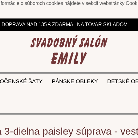
informácie o súboroch cookies nájdete v sekcii webstránky
Cook
ZĽAVY DO 75% NA VYBRANÉ MODELY
DOPRAVA NAD 135 € ZDARMA - NA TOVAR SKLADOM
OČENSKÉ ŠATY
PÁNSKE OBLEKY
DETSKÉ O
-dielna paisley súprava - vest