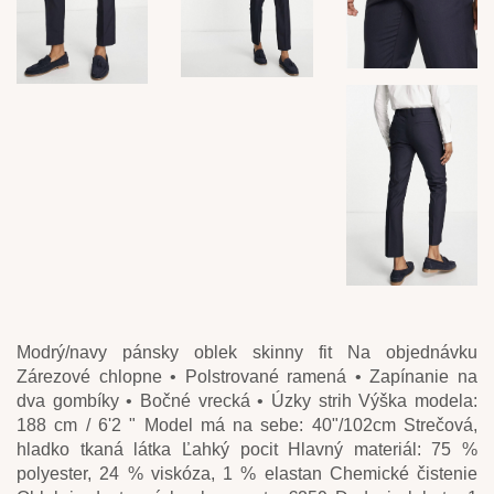
Modrý/navy pánsky oblek skinny fit Na objednávku
Zárezové chlopne • Polstrované ramená • Zapínanie na
dva gombíky • Bočné vrecká • Úzky strih Výška modela:
188 cm / 6'2 " Model má na sebe: 40"/102cm Strečová,
hladko tkaná látka Ľahký pocit Hlavný materiál: 75 %
polyester, 24 % viskóza, 1 % elastan Chemické čistenie