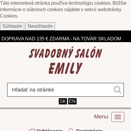
Táto internetová stránka používa technológiu cookies. Bližšie
informácie o súboroch cookies nájdete v sekcii webstránky
Cookies
.
Súhlasím
Nesúhlasím
ZĽAVY DO 75% NA VYBRANÉ MODELY
DOPRAVA NAD 135 € ZDARMA - NA TOVAR SKLADOM
SK
EN
Menu
Toggl
naviga