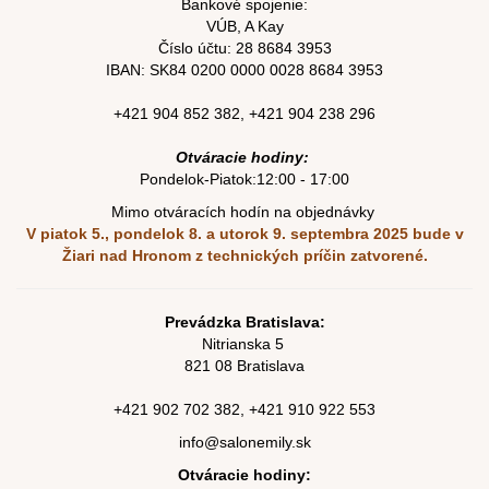
Bankové spojenie:
VÚB, A Kay
Číslo účtu:
28 8684 3953
IBAN: SK84
0200 0000 0028 8684
3953
+421 904 852 382
,
+421 904 238 296
Otváracie hodiny:
Pondelok-Piatok:12:00 - 17:00
Mimo otváracích hodín na objednávky
V piatok 5., pondelok 8. a utorok 9. septembra 2025
bude v
Žiari nad Hronom z technických príčin zatvorené.
Prevádzka Bratislava:
Nitrianska 5
821 08 Bratislava
+421
902 702 382
,
+421
910 922 553
info@salonemily.sk
Otváracie hodiny: