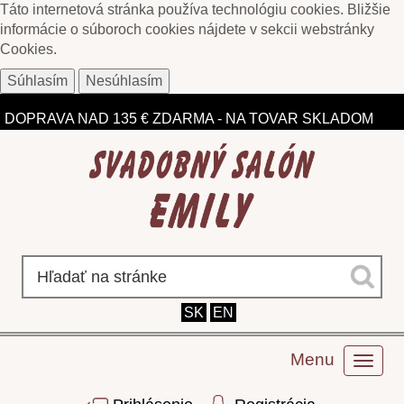
Táto internetová stránka používa technológiu cookies. Bližšie
informácie o súboroch cookies nájdete v sekcii webstránky
Cookies
.
Súhlasím
Nesúhlasím
ZĽAVY DO 75% NA VYBRANÉ MODELY
DOPRAVA NAD 135 € ZDARMA - NA TOVAR SKLADOM
SK
EN
Menu
Toggl
naviga