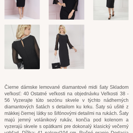
Čierne dámske lemované diamantové midi šaty Skladom
veľkosť: 40 Ostatné veľkosti na objednávku Veľkosti 38 -
56 Vyzerajte túto sezónu skvele v týchto nádherných
diamantových šatách s detailom ku krku. Šaty sú ušité z
mäkkej čiernej látky so šifónovými detailmi na rukách. Šaty
majú jemný volánikový rukáv, končia pod kolenom a
vyzerajú skvele s opätkami pre dokonalý klasický večerný
vzhľad. Dĺžka: 41 palcov/104 cm. Ručné pranie Dodacia