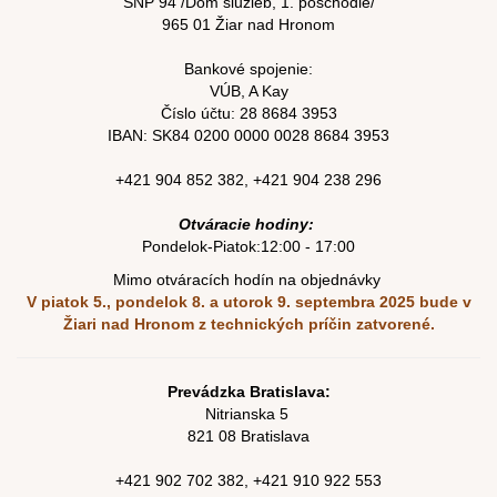
SNP 94 /Dom služieb, 1. poschodie/
965 01 Žiar nad Hronom
Bankové spojenie:
VÚB, A Kay
Číslo účtu:
28 8684 3953
IBAN: SK84
0200 0000 0028 8684
3953
+421 904 852 382
,
+421 904 238 296
Otváracie hodiny:
Pondelok-Piatok:12:00 - 17:00
Mimo otváracích hodín na objednávky
V piatok 5., pondelok 8. a utorok 9. septembra 2025
bude v
Žiari nad Hronom z technických príčin zatvorené.
Prevádzka Bratislava:
Nitrianska 5
821 08 Bratislava
+421
902 702 382
,
+421
910 922 553