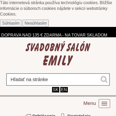
Táto internetová stránka používa technológiu cookies. Bližšie
informácie o súboroch cookies nájdete v sekcii webstránky
Cookies
.
Súhlasím
Nesúhlasím
ZĽAVY DO 75% NA VYBRANÉ MODELY
DOPRAVA NAD 135 € ZDARMA - NA TOVAR SKLADOM
SK
EN
Menu
Toggl
naviga