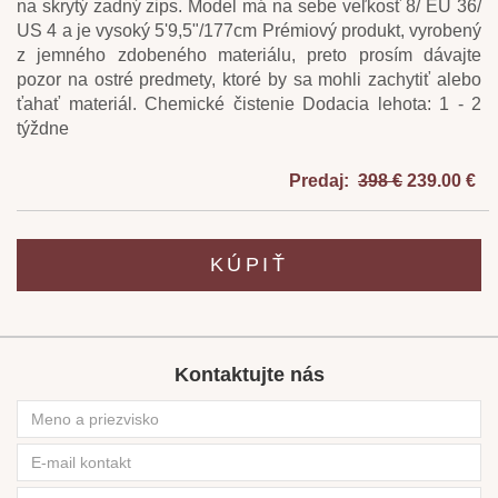
na skrytý zadný zips. Model má na sebe veľkosť 8/ EU 36/
US 4 a je vysoký 5'9,5"/177cm Prémiový produkt, vyrobený
z jemného zdobeného materiálu, preto prosím dávajte
pozor na ostré predmety, ktoré by sa mohli zachytiť alebo
ťahať materiál. Chemické čistenie Dodacia lehota: 1 - 2
týždne
Predaj:
398 €
239.00 €
KÚPIŤ
Kontaktujte nás