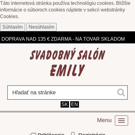
Táto internetová stránka používa technológiu cookies. Bližšie
informácie o súboroch cookies nájdete v sekcii webstránky
Cookies
.
Súhlasím
Nesúhlasím
ZĽAVY DO 75% NA VYBRANÉ MODELY
DOPRAVA NAD 135 € ZDARMA - NA TOVAR SKLADOM
SK
EN
Menu
Toggl
naviga