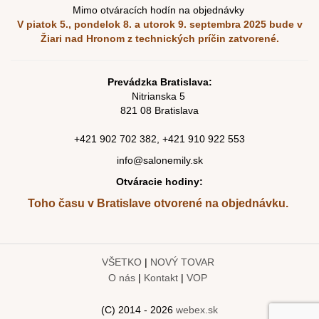
Mimo otváracích hodín na objednávky
V piatok 5., pondelok 8. a utorok 9. septembra 2025
bude v
Žiari nad Hronom z technických príčin zatvorené.
Prevádzka Bratislava:
Nitrianska 5
821 08 Bratislava
+421
902 702 382
,
+421
910 922 553
info@salonemily.sk
Otváracie hodiny:
Toho času v Bratislave otvorené na objednávku.
VŠETKO
|
NOVÝ TOVAR
O nás
|
Kontakt
|
VOP
(C) 2014 - 2026
webex.sk