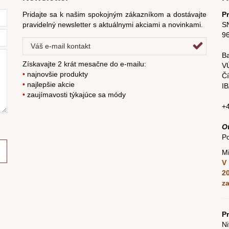
Pridajte sa k našim spokojným zákazníkom a dostávajte
P
pravidelný newsletter s aktuálnymi akciami a novinkami.
SN
9
Ba
Získavajte 2 krát mesačne do e-mailu:
V
•
najnovšie produkty
Čí
•
najlepšie akcie
I
•
zaujímavosti týkajúce sa módy
+
O
Po
Mi
V 
2
z
Pr
Ni