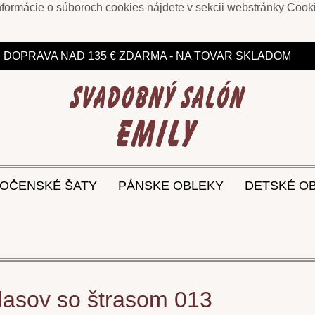
informácie o súboroch cookies nájdete v sekcii webstránky
Cook
ZĽAVY DO 75% NA VYBRANÉ MODELY
DOPRAVA NAD 135 € ZDARMA - NA TOVAR SKLADOM
OČENSKÉ ŠATY
PÁNSKE OBLEKY
DETSKÉ O
vlasov so štrasom 013