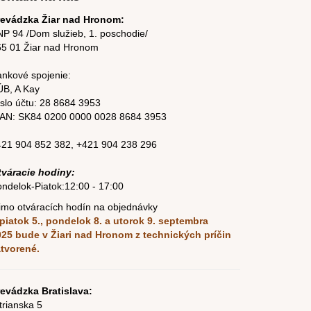
revádzka Žiar nad Hronom:
P 94 /Dom služieb, 1. poschodie/
65 01 Žiar nad Hronom
nkové spojenie:
ÚB, A Kay
slo účtu:
28 8684 3953
BAN: SK84
0200 0000 0028 8684
3953
421 904 852 382
,
+421 904 238 296
tváracie hodiny:
ndelok-Piatok:12:00 - 17:00
mo otváracích hodín na objednávky
piatok 5., pondelok 8. a utorok 9. septembra
025
bude v Žiari nad Hronom z technických príčin
atvorené.
evádzka Bratislava:
trianska 5