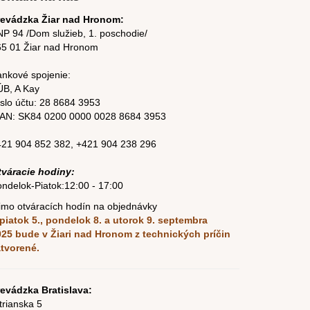
revádzka Žiar nad Hronom:
P 94 /Dom služieb, 1. poschodie/
65 01 Žiar nad Hronom
nkové spojenie:
ÚB, A Kay
slo účtu:
28 8684 3953
BAN: SK84
0200 0000 0028 8684
3953
421 904 852 382
,
+421 904 238 296
tváracie hodiny:
ndelok-Piatok:12:00 - 17:00
mo otváracích hodín na objednávky
piatok 5., pondelok 8. a utorok 9. septembra
025
bude v Žiari nad Hronom z technických príčin
atvorené.
evádzka Bratislava:
trianska 5