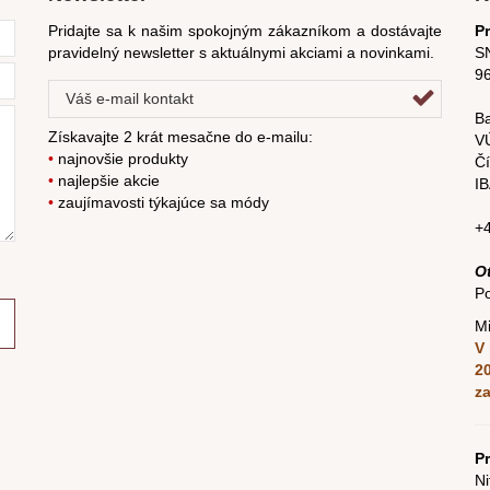
Pridajte sa k našim spokojným zákazníkom a dostávajte
P
pravidelný newsletter s aktuálnymi akciami a novinkami.
SN
9
Ba
Získavajte 2 krát mesačne do e-mailu:
V
•
najnovšie produkty
Čí
•
najlepšie akcie
I
•
zaujímavosti týkajúce sa módy
+
O
Po
Mi
V 
2
z
Pr
Ni