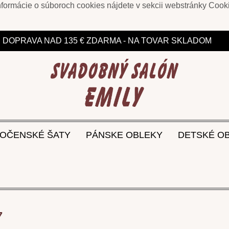
informácie o súboroch cookies nájdete v sekcii webstránky
Cook
ZĽAVY DO 75% NA VYBRANÉ MODELY
DOPRAVA NAD 135 € ZDARMA - NA TOVAR SKLADOM
OČENSKÉ ŠATY
PÁNSKE OBLEKY
DETSKÉ O
7