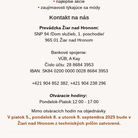
•
najlepšie akcie
•
zaujímavosti týkajúce sa módy
Kontakt na nás
Prevádzka Žiar nad Hronom:
SNP 94 /Dom služieb, 1. poschodie/
965 01 Žiar nad Hronom
Bankové spojenie:
VÚB, A Kay
Číslo účtu:
28 8684 3953
IBAN: SK84
0200 0000 0028 8684
3953
+421 904 852 382
,
+421 904 238 296
Otváracie hodiny:
Pondelok-Piatok:12:00 - 17:00
Mimo otváracích hodín na objednávky
V piatok 5., pondelok 8. a utorok 9. septembra 2025
bude v
Žiari nad Hronom z technických príčin zatvorené.