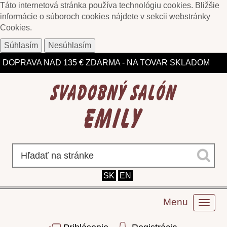
Táto internetová stránka používa technológiu cookies. Bližšie
informácie o súboroch cookies nájdete v sekcii webstránky
Cookies
.
ZĽAVY DO 75% NA VYBRANÉ MODELY
Súhlasím
Nesúhlasím
DOPRAVA NAD 135 € ZDARMA - NA TOVAR SKLADOM
SK
EN
Menu
Toggl
naviga