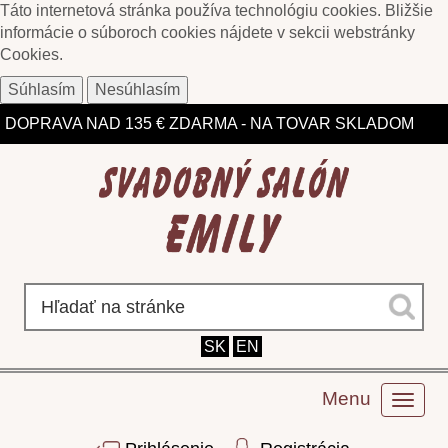
Táto internetová stránka používa technológiu cookies. Bližšie
informácie o súboroch cookies nájdete v sekcii webstránky
Cookies
.
Súhlasím
Nesúhlasím
ZĽAVY DO 75% NA VYBRANÉ MODELY
DOPRAVA NAD 135 € ZDARMA - NA TOVAR SKLADOM
SK
EN
Menu
Toggl
naviga