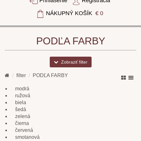
Prihlásenie
Registrácia
NÁKUPNÝ KOŠÍK
€ 0
PODĽA FARBY
Zobraziť filter
filter
PODĽA FARBY
modrá
ružová
biela
šedá
zelená
čierna
červená
smotanová