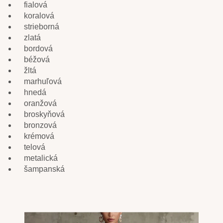
fialová
koralová
strieborná
zlatá
bordová
béžová
žltá
marhuľová
hnedá
oranžová
broskyňová
bronzová
krémová
telová
metalická
šampanská