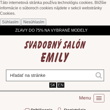
Táto internetová stránka používa technológiu cookies. Bližšie
informácie o súboroch cookies nájdete v sekcii webstránky
Cookies
.
Súhlasím
Nesúhlasím
ZĽAVY DO 75% NA VYBRANÉ MODELY
DOPRAVA NAD 135 € ZDARMA - NA TOVAR SKLADOM
SK
EN
Menu
Toggl
naviga